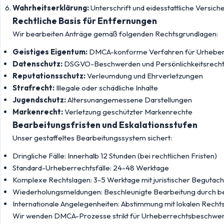
Wahrheitserklärung:
Unterschrift und eidesstattliche Versich
Rechtliche Basis für Entfernungen
Wir bearbeiten Anträge gemäß folgenden Rechtsgrundlagen:
Geistiges Eigentum:
DMCA-konforme Verfahren für Urheber
Datenschutz:
DSGVO-Beschwerden und Persönlichkeitsrech
Reputationsschutz:
Verleumdung und Ehrverletzungen
Strafrecht:
Illegale oder schädliche Inhalte
Jugendschutz:
Altersunangemessene Darstellungen
Markenrecht:
Verletzung geschützter Markenrechte
Bearbeitungsfristen und Eskalationsstufen
Unser gestaffeltes Bearbeitungssystem sichert:
Dringliche Fälle: Innerhalb 12 Stunden (bei rechtlichen Fristen)
Standard-Urheberrechtsfälle: 24-48 Werktage
Komplexe Rechtslagen: 3-5 Werktage mit juristischer Begutac
Wiederholungsmeldungen: Beschleunigte Bearbeitung durch b
Internationale Angelegenheiten: Abstimmung mit lokalen Rech
Wir wenden DMCA-Prozesse strikt für Urheberrechtsbeschwerd