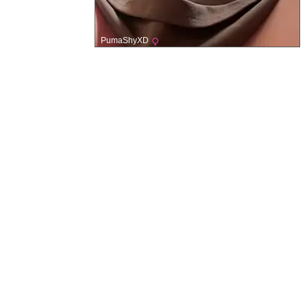
PumaShyXD
Support & Rechtliches
USC 2257 Hinweise
DMCA Anfragen
Hilfe & Support
Nutzungsbedingungen
Datenschutz