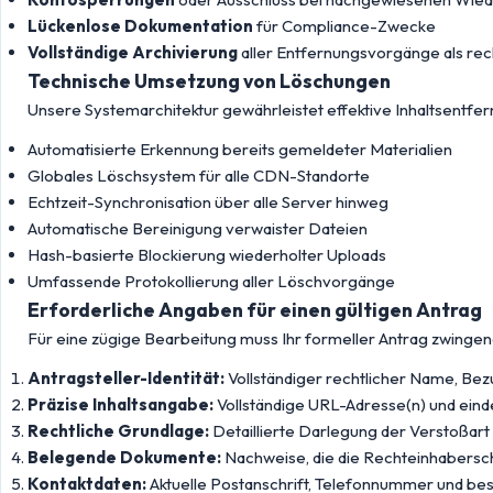
Lückenlose Dokumentation
für Compliance-Zwecke
Vollständige Archivierung
aller Entfernungsvorgänge als re
Technische Umsetzung von Löschungen
Unsere Systemarchitektur gewährleistet effektive Inhaltsentfer
Automatisierte Erkennung bereits gemeldeter Materialien
Globales Löschsystem für alle CDN-Standorte
Echtzeit-Synchronisation über alle Server hinweg
Automatische Bereinigung verwaister Dateien
Hash-basierte Blockierung wiederholter Uploads
Umfassende Protokollierung aller Löschvorgänge
Erforderliche Angaben für einen gültigen Antrag
Für eine zügige Bearbeitung muss Ihr formeller Antrag zwingen
Antragsteller-Identität:
Vollständiger rechtlicher Name, Bez
Präzise Inhaltsangabe:
Vollständige URL-Adresse(n) und ein
Rechtliche Grundlage:
Detaillierte Darlegung der Verstoßart
Belegende Dokumente:
Nachweise, die die Rechteinhabersc
Kontaktdaten:
Aktuelle Postanschrift, Telefonnummer und bes