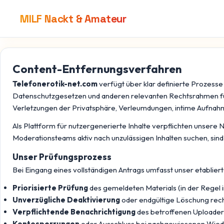
MILF Nackt & Amateur
Content-Entfernungsverfahren
Telefonerotik-net.com
verfügt über klar definierte Prozess
Datenschutzgesetzen und anderen relevanten Rechtsrahmen für
Verletzungen der Privatsphäre, Verleumdungen, intime Aufnahme
Als Plattform für nutzergenerierte Inhalte verpflichten unse
Moderationsteams aktiv nach unzulässigen Inhalten suchen, sin
Unser Prüfungsprozess
Bei Eingang eines vollständigen Antrags umfasst unser etablier
Priorisierte Prüfung
des gemeldeten Materials (in der Regel
Unverzügliche Deaktivierung
oder endgültige Löschung rech
Verpflichtende Benachrichtigung
des betroffenen Uploade
Kontosperrungen
oder Ausschluss bei nachgewiesenen Wie