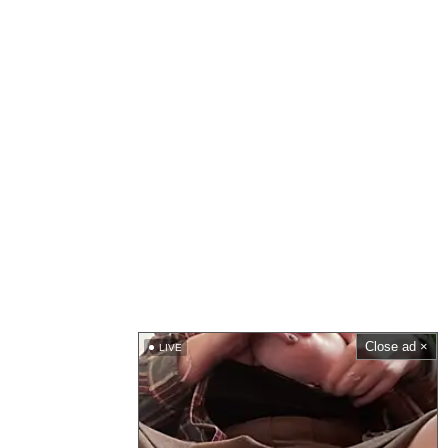
Close ad ×
LIVE