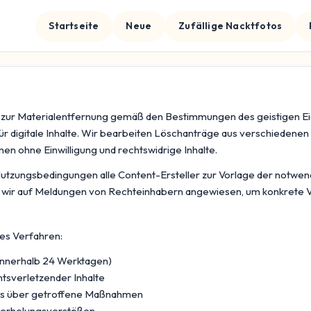
Startseite
Neue
Zufällige Nacktfotos
e zur Materialentfernung gemäß den Bestimmungen des geistigen Eig
 digitale Inhalte. Wir bearbeiten Löschanträge aus verschiedenen
n ohne Einwilligung und rechtswidrige Inhalte.
re Nutzungsbedingungen alle Content-Ersteller zur Vorlage der not
d wir auf Meldungen von Rechteinhabern angewiesen, um konkrete Ve
tes Verfahren:
 innerhalb 24 Werktagen)
tsverletzender Inhalte
rs über getroffene Maßnahmen
derholungsverstößen